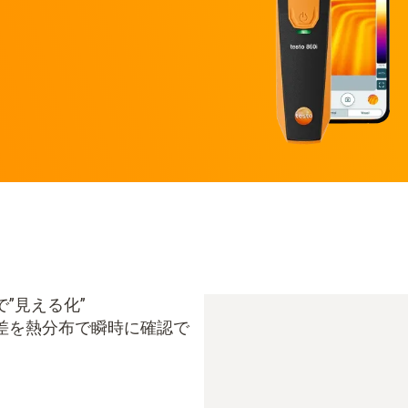
”見える化”
差を熱分布で瞬時に確認で