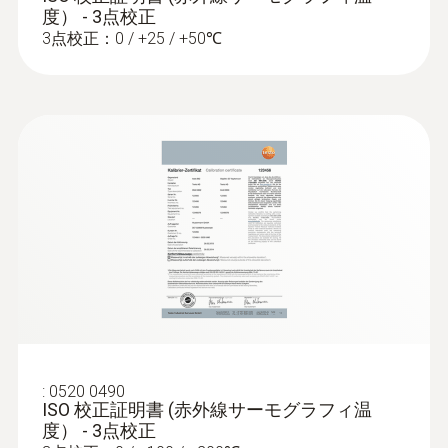
視野角
研究開発
度） - 3点校正
パノラマ撮影： パノラマ画像アシスタン
3点校正：0 / +25 / +50℃
30° x 23° (standard lens); 25° x 19° (25° lens) ,
トにより、広範な対象の測定時に、複数
発電(変電)設備点検
11° x 9° (telephoto lens)
の異なる画像をつなぎ合わせて1枚の画像
に合成。個々の画像の値の表示、比較や
列挙をせずに、合成された1枚の画像で分
最小焦点距離
析およびレポート生成が可能。建物の外
0.1 m (Standard lens), 0.2 m (25° lens), 0.5 m
壁全体の画像の作成も可能
設備保全
(Telephoto lens)
表面湿度表示機能：カビの発生リスクが
ある場所を検出する測定モード。周囲の
プラントや機械の異常や欠陥を早期発見：赤
空間分解能(IFOV)
温度と湿度をカメラに手動入力すると、
外線サーモグラフィで温度上昇を確実に記録
室内の露点を演算。サーモグラフィが測
1.7 mrad (Standard lens), 1.36 mrad (25°
します。
定した表面温度の値と露点を比較し、カ
lens), 0.6 mrad (Telephoto lens)
ビの発生リスクをディスプレイ上に赤、
サーモグラフィで温度上昇を確実に記録
黄、緑で表示
します。
:
SuperResolution (ピクセル)
0520 0490
設備稼働中のホットスポットの迅速な検
ISO 校正証明書 (赤外線サーモグラフィ温
度） - 3点校正
出
640 x 480 pixels