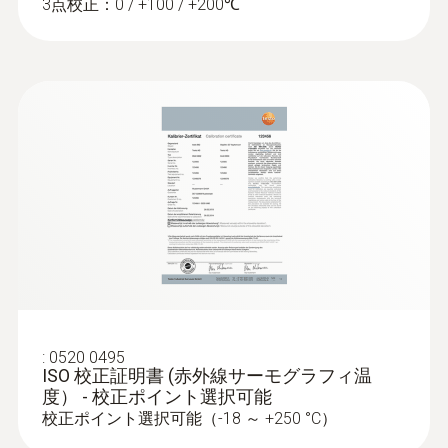
3点校正：0 / +100 / +200℃
設備の損傷、ダウンタイム、火災のリス
工業分野での熱診断用の機能
クなどを回避
SuperResolution (IFOV)
電気設備メンテナンス
場所認識（自動データ整理）機能： 定期
1.06 mrad (Standard lens), 0.85 mrad (25°
分電盤、太陽光発電プラントの点検
点検などで、類似の対象を繰り返し撮影
lens), 0.38 mrad (Telephoto lens)
低～高電圧設備の発熱状態を評価
する場合に使用。測定対象を認識し、熱
産業機械機械メンテナンス
画像を自動的に関連付けてアーカイブ保
フレームレート
部品の摩耗を特定
存
33 Hz*
モーター、ベアリング、シャフトの点検
最高1,200℃の高温測定（オプション）：
高温測定オプションにより、+1,200℃ま
での温度測定が可能
フォーカス
動画記録機能（オプション）： PCと接続
オート/マニュアル
住宅などの構造物の欠陥を赤
して25Hzの温度データ付き動画記録とイ
ンターバル自動撮影が可能。インターバ
外線サーモグラフィで検知
:
0520 0495
ISO 校正証明書 (赤外線サーモグラフィ温
スペクトル範囲
ル撮影はカメラ単体でも可能なので、よ
度） - 校正ポイント選択可能
り手軽に操作できます
住宅などの構造物の欠陥を赤外線サーモ
7.5 ～ 14 µm
校正ポイント選択可能（-18 ～ +250 °C）
グラフィで検知