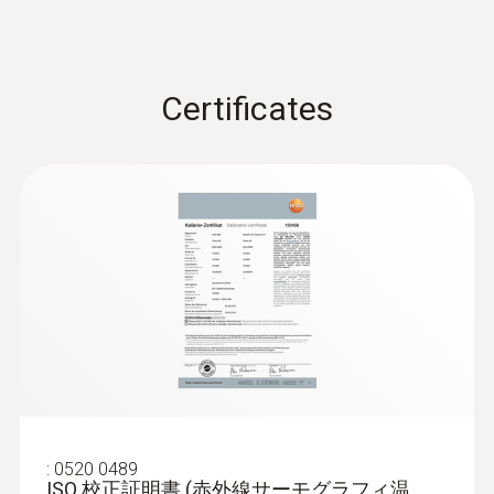
885
ACアダプタ
画像を実現
構造物診断
リチウムイオンバッテリ
LED照明付きデジタルカメラ内蔵： 熱画
ディスプレイバックライト
取扱説明書
像と可視画像の関連付けやお客様用のレ
外壁診断
出荷検査書
bright / normal / dark
ポート生成に最適
Certificates
人間工学に基づいた使いやすい回転式の
結露・カビ発生リスク測定
取扱説明書 testo 885
(
4.01 MB
)
グリップおよびディスプレイ
熱画像はJPEG形式でも保存可能
暖房設備
サーモグラフィ 赤外画像出力
簡易説明書
(
2.01 MB
)
testo885/890
配管漏れの特定
画素数
建物の熱診断のための、赤外
320 x 240 pixels
屋根の漏水診断
線サーモグラフィの実用的な
機能
品質保証と生産設備の点検
温度分解能
IRSoft 取扱説明書
(
2.05 MB
)
30°のレンズによる広い視野角： 標準の広
< 30 mK 以下（at 30°C)
安全な高温測定
角レンズによって広い視野角を実現。測
:
0520 0489
ISO 校正証明書 (赤外線サーモグラフィ温
定対象の温度分布を一目で確認可能