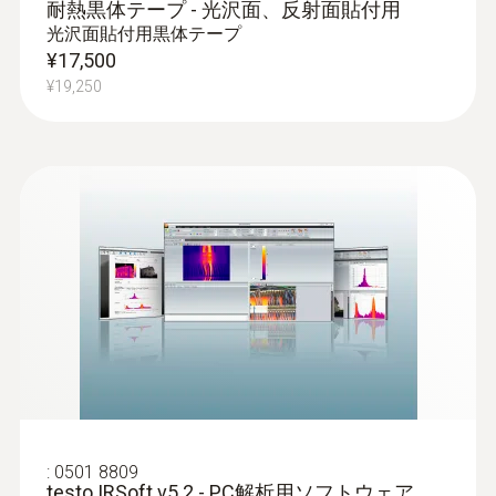
耐熱黒体テープ - 光沢面、反射面貼付用
知、炉の熱漏れなど)での使用に最適
光沢面貼付用黒体テープ
¥17,500
¥19,250
研究開発
基盤設計時に熱異常を特定しトレンドと
して記録でき、熱設計をサポート
高品質のTestoサーモグラフィの高解像度
による回路基板のピーク温度を視覚化
発電(変電)設備点検
:
0501 8809
変電所の非接触点検：高圧電線および接
testo IRSoft v5.2 - PC解析用ソフトウェア