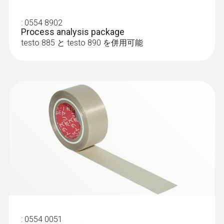
Testoのサーモグラフィは、設備点検およ
:
0554 8902
Process analysis package
び製品の品質保証業務をサポートします
testo 885 と testo 890 を併用可能
製造工程での異物や部品の熱分布異常を
迅速かつ非接触で特定
密閉された液体タンクの充填レベルを迅
速かつ簡単に特定
安全な高温測定
離れた場所から安全に高温を測定：Testo
のサーモグラフィの一部モデルは、高温
オプションで最大1200°Cまで測定できま
す
:
0554 0051
高温設備のメンテナンス(異常温度の検