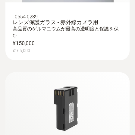
の体温とは異なるため、医療用の体温測
定には使用できません。
:
0554 0289
レンズ保護ガラス - 赤外線カメラ用
高品質のゲルマニウムが最高の透明度と保護を保
外壁診断
証
¥150,000
選べるレンズ
建物の外壁面積が大きく距離が取れない
¥165,000
場合はパノラマ機能で最大9枚の熱画像を
レンズは次の3種類から選ぶことができます:
1つの熱画像に結合することができます。
30° × 23° 標準レンズ:
近接撮影に最適
広い視野角
25°× 19° レンズ:
結露・カビ発生リスク測定
予知保全・メンテナンス用途に最適
11° ×
9° 望遠レンズ:
結露およびカビ発生リスクのある個所を
中距離～遠距離から鮮明に撮影可能
特定: 温湿度計を用いて室内の温湿度をカ
メラに入力し、湿度モードに設定する