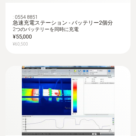
壁や床を剥がすことなく、サーモグラフ
ィを使用してパイプの損傷を特定
:
0554 8851
床下暖房やその他の簡単に確認できない
急速充電ステーション - バッテリー2個分
配管システムにおける漏れの特定
2つのバッテリーを同時に充電
¥55,000
¥60,500
屋根の漏水診断
屋根の雨漏りの検出：水を含んでいる箇
所と健全部とで温度上昇する時間帯で温
度差が発生します。これをもとに漏れの
箇所を特定し防水対策を行います。
品質保証と生産設備の点検