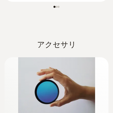
ドアの気密性のテスト
*inside the EU, outside 9 Hz
窓やドアの冷気流入と暖気流出のテスト
赤外線サーモグラフィのその
他の特長
交換用レンズ（望遠レンズ）
構造物診断
アクセサリ
レンズプロテクタ（オプション）
オートフォーカス
Testoのサーモグラフィを使用して、建物
最短フォーカス距離10cm
の外壁を分析し、断熱性などエネルギー
ボイスレコーディング用のヘッドセット
効率を評価し、省エネできる箇所を特定
無料ダウンロード可能なtesto IRSoftソフ
します
トウェアを使用すると、PC上で熱画像の
建物内側からのエネルギー損失の記録と
解析やレポート作成が可能です
レポート作成が簡単に行えます
体表温度検知（オプション）:交通機関や
断熱材とヒートブリッジを非接触で証明
人が多く集まる場所で、体の表面温度が
し、赤外線画像で可視化
他より高い人を示す機能です。公衆衛生
ブロア試験を行うことにより、建物内の
保護のスクリーニング用のもので、実際
気密性の低い場所を特定できます