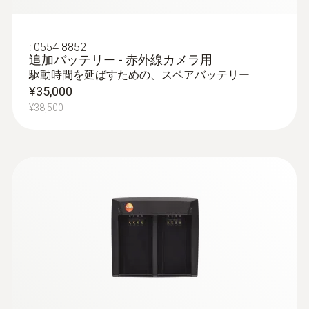
と、 表面付近の湿度を演算し測定しま
す。表面湿度80%以上を結露・カビ発生
の可能性が高い場所とみなします。
:
0554 8852
追加バッテリー - 赤外線カメラ用
駆動時間を延ばすための、スペアバッテリー
¥35,000
¥38,500
暖房設備
暖房および空調/換気設備の点検：サーモ
グラフィを使用して、床暖房やオイルヒ
ーターなどの温度異常を特定します
床下暖房システムの流路と熱漏れの特定
配管漏れの特定