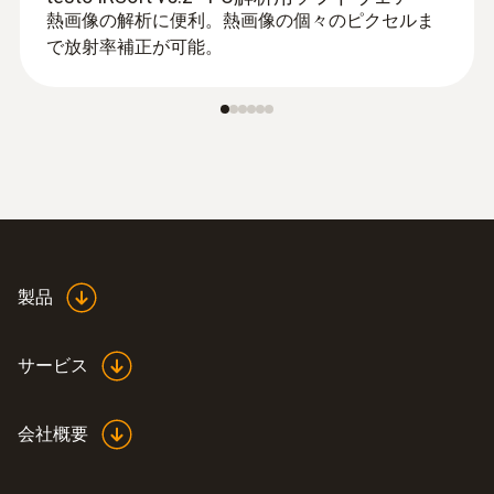
続部の熱異常を非接触で安全な距離から
熱画像の解析に便利。熱画像の個々のピクセルま
点検できます。
で放射率補正が可能。
太陽光発電プラントの非接触テスト：太
陽光モジュールの欠陥と設置の不具合を
検出できます
製品
サービス
会社概要