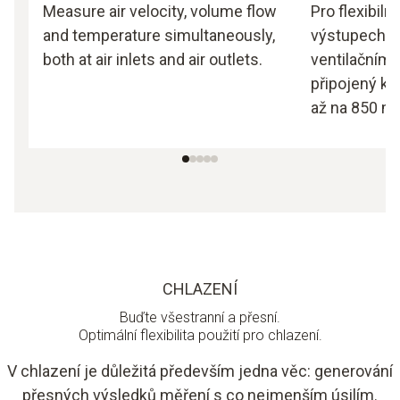
Measure air velocity, volume flow
Pro flexibiln
and temperature simultaneously,
výstupech v
both at air inlets and air outlets.
ventilačním 
připojený ka
až na 850 m
CHLAZENÍ
Buďte všestranní a přesní.
Optimální flexibilita použití pro chlazení.
V chlazení je důležitá především jedna věc: generování
přesných výsledků měření s co nejmenším úsilím.