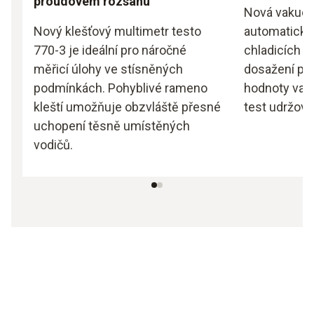
proudovém rozsahu
Nová vakuov
Nový klešťový multimetr testo
automaticky 
770-3 je ideální pro náročné
chladicích s
měřicí úlohy ve stísněných
dosažení po
podmínkách. Pohyblivé rameno
hodnoty vak
kleští umožňuje obzvláště přesné
test udržová
uchopení těsně umístěných
vodičů.