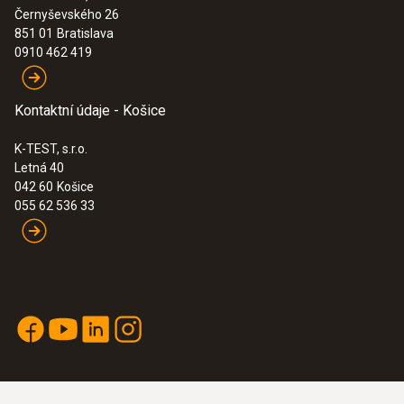
Černyševského 26
:
0563 2061
851 01
Bratislava
testo 206-pH1 - pH/temperature
0910 462 419
measuring instrument for liquids
167,00€
205,41€
Kontaktní údaje - Košice
K-TEST, s.r.o.
Letná 40
042 60
Košice
055 62 536 33