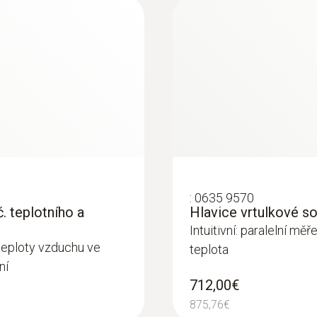
493,23€
:
0635 9570
. teplotního a
Hlavice vrtulkové s
Intuitivní: paralelní mě
a teploty vzduchu ve
teplota
:
0632 1550
ní
Hlavice sondy CO2 v
712,00€
515,00€
875,76€
633,45€