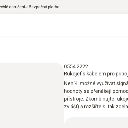
ychlé doručení
Bezpečná platba
0554 2222
Rukojeť s kabelem pro připoj
Není-li možné využívat sign
hodnoty se přenášejí pomoc
přístroje. Zkombinujte ruko
zvlášť) a rozšiřte si tak zce