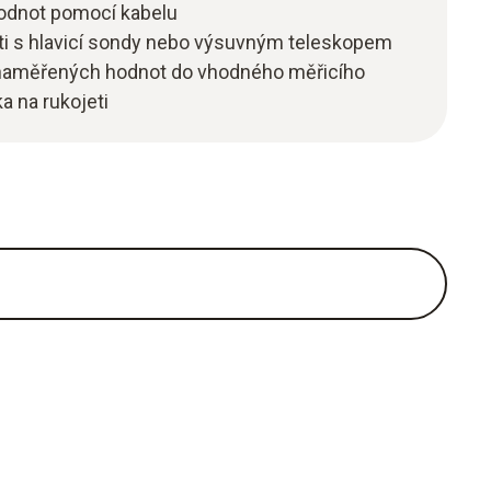
odnot pomocí kabelu
ti s hlavicí sondy nebo výsuvným teleskopem
h naměřených hodnot do vhodného měřicího
ka na rukojeti