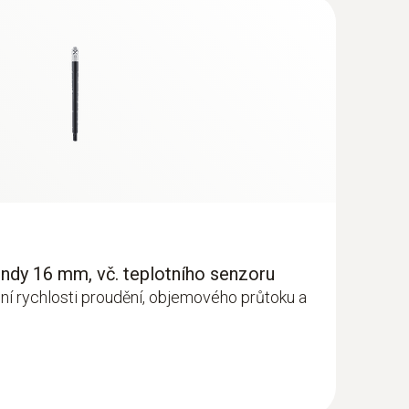
ondy 16 mm, vč. teplotního senzoru
ření rychlosti proudění, objemového průtoku a
č. teplotního a vlhkostního senzoru