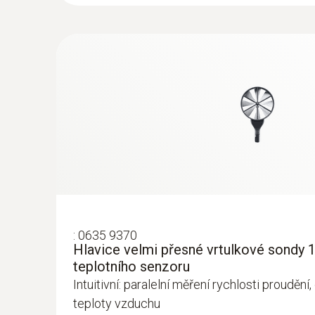
:
0635 9370
:
0635 1570
Hlavice velmi přesné vrtulkové sondy 
Hlavice sondy se žhaveným drátkem, vč.
teplotního senzoru
vlhkostního senzoru
Intuitivní: paralelní měření rychlosti prouděn
664,00€
teploty vzduchu
816,72€