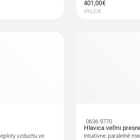
401,00€
493,23€
:
0636 9770
Hlavica veľmi presné
a teploty vzduchu ve
Intuitívne: paralelné me