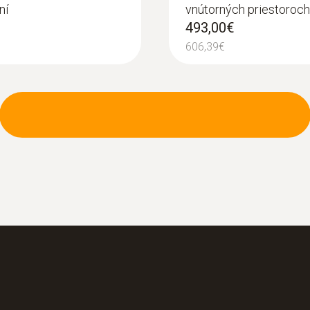
ní
vnútorných priestoroch
493,00€
606,39€