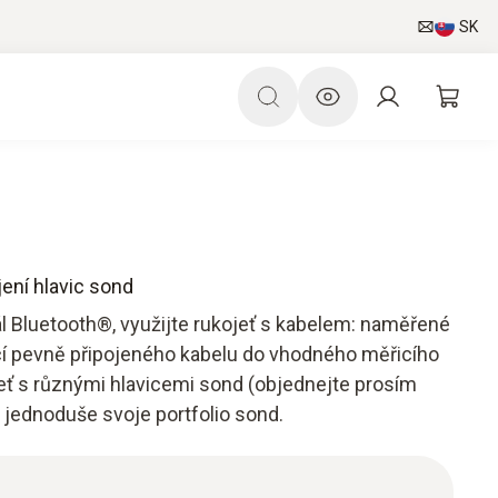
SK
ení hlavic sond
ál Bluetooth®, využijte rukojeť s kabelem: naměřené
í pevně připojeného kabelu do vhodného měřicího
jeť s různými hlavicemi sond (objednejte prosím
la jednoduše svoje portfolio sond.