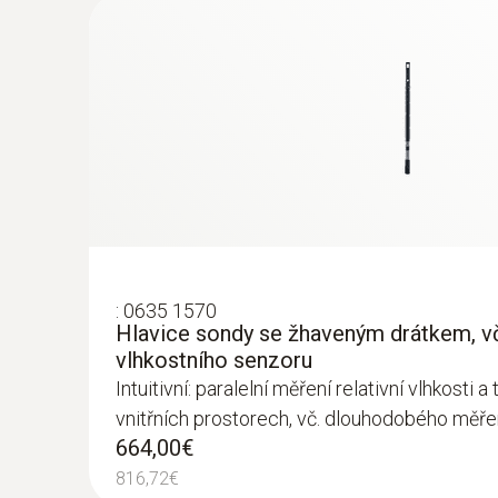
606,39€
:
0635 1570
Hlavice sondy se žhaveným drátkem, vč
vlhkostního senzoru
Intuitivní: paralelní měření relativní vlhkosti 
:
0632 1270
vnitřních prostorech, vč. dlouhodobého měře
Hlavice sondy CO
664,00€
355,00€
816,72€
436,65€