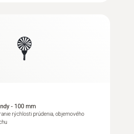
ondy - 100 mm
né vrtulkové sondy 100 mm vč.
eranie rýchlosti prúdenia, objemového
uchu