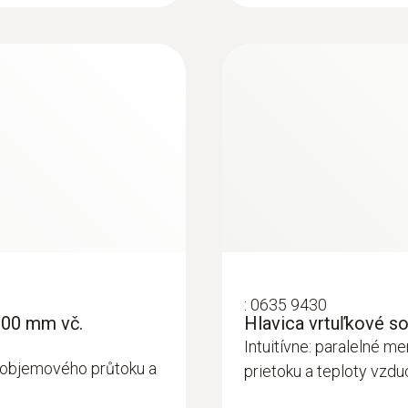
:
0635 9430
:
0635 9370
100 mm vč.
Hlavica vrtuľkové s
 teplotního a
Hlavice velmi přes
Intuitívne: paralelné m
teplotního senzoru
í, objemového průtoku a
prietoku a teploty vzd
884,00€
1 087,32€