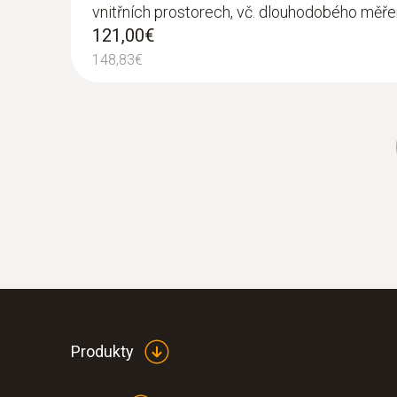
vnitřních prostorech, vč. dlouhodobého měře
121,00€
148,83€
Produkty