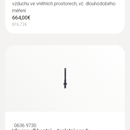
vzduchu ve vnitřních prostorech, vč. dlouhodobého
měření
664,00€
816,72€
:
0636 9730