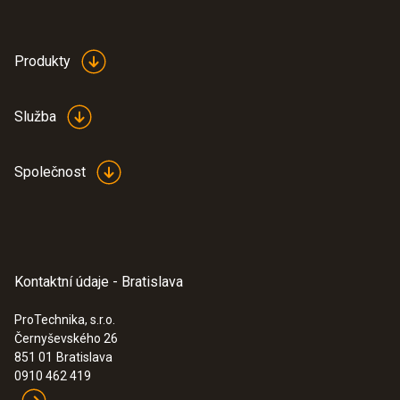
Produkty
Služba
Společnost
Kontaktní údaje - Bratislava
ProTechnika, s.r.o.
Černyševského 26
851 01
Bratislava
0910 462 419