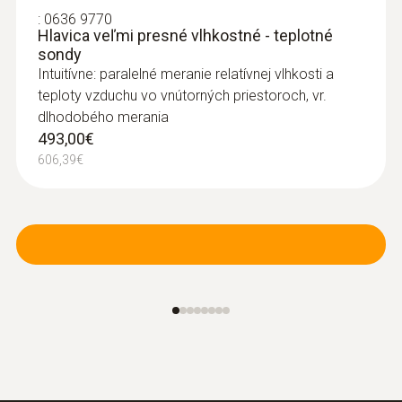
:
0636 9770
Hlavica veľmi presné vlhkostné - teplotné
sondy
Intuitívne: paralelné meranie relatívnej vlhkosti a
teploty vzduchu vo vnútorných priestoroch, vr.
dlhodobého merania
493,00€
606,39€