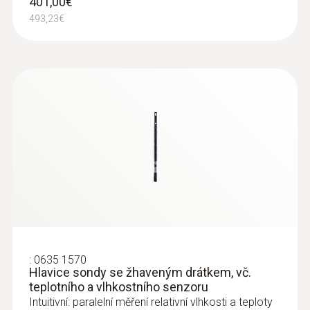
401,00€
493,23€
:
0635 1570
Hlavice sondy se žhaveným drátkem, vč.
teplotního a vlhkostního senzoru
Intuitivní: paralelní měření relativní vlhkosti a teploty