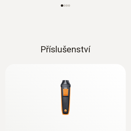
Příslušenství
:
0563 0400 73
testo 400 výhodná sada pre meranie
prúdenia so sondou so zažeraveným
drôtikom
3 201,00€
3 937,23€