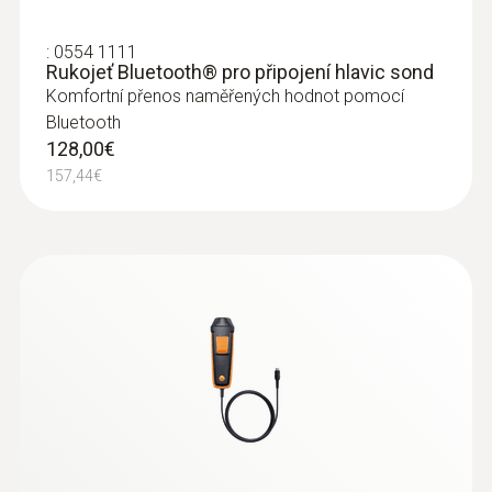
:
0554 1111
Rukojeť Bluetooth® pro připojení hlavic sond
Komfortní přenos naměřených hodnot pomocí
Bluetooth
128,00€
157,44€
:
0560 4401
testo 440 - přístroj pro měření
klimatických veličin
373,00€
458,79€