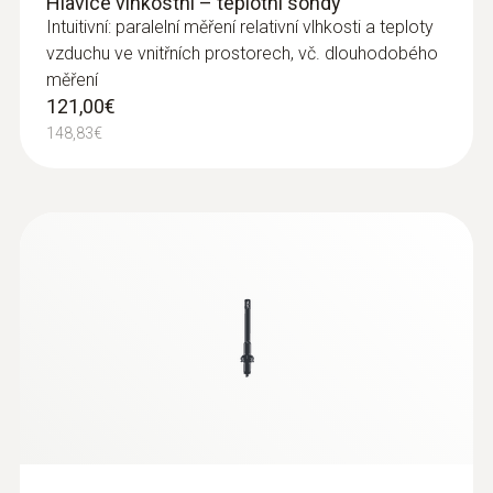
Hlavice vlhkostní – teplotní sondy
Intuitivní: paralelní měření relativní vlhkosti a teploty
vzduchu ve vnitřních prostorech, vč. dlouhodobého
měření
121,00€
148,83€