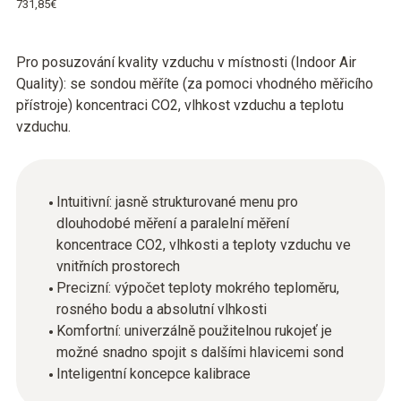
731,85€
Pro posuzování kvality vzduchu v místnosti (Indoor Air
Quality): se sondou měříte (za pomoci vhodného měřicího
přístroje) koncentraci CO2, vlhkost vzduchu a teplotu
vzduchu.
Intuitivní: jasně strukturované menu pro
dlouhodobé měření a paralelní měření
koncentrace CO2, vlhkosti a teploty vzduchu ve
vnitřních prostorech
Precizní: výpočet teploty mokrého teploměru,
rosného bodu a absolutní vlhkosti
Komfortní: univerzálně použitelnou rukojeť je
možné snadno spojit s dalšími hlavicemi sond
Inteligentní koncepce kalibrace