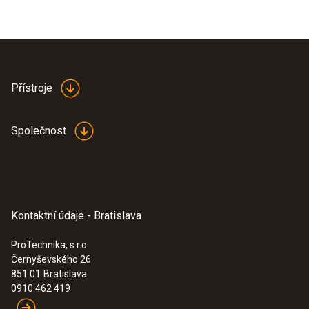
Přístroje
Společnost
Kontaktní údaje - Bratislava
ProTechnika, s.r.o.
Černyševského 26
851 01
Bratislava
0910 462 419