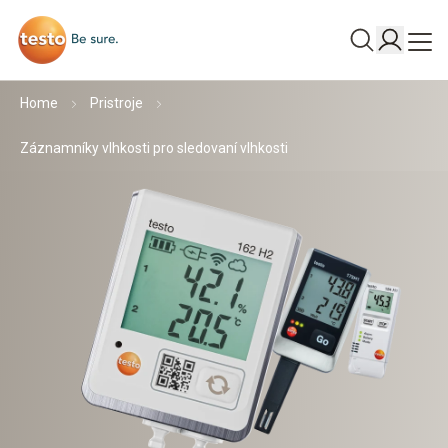
Home
Pristroje
Záznamníky vlhkosti pro sledovaní vlhkosti