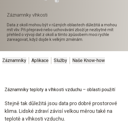
Záznamníky vlhkosti
Data z okolí mohou být v různých oblastech důležitá a mohou
mít vliv. Při přepravě nebo uchovávání zboží je nezbytné mít
přehled o vývoji dat z okolí a tímto způsobem moci rychle
zareagovat, když dojde k velkým změnám.
Záznamníky
Aplikace
Služby
Naše Know-how
Záznamníky teploty a vlhkosti vzduchu – oblasti použití
Stejně tak důležitá jsou data pro dobré prostorové
klima. Lidské zdraví závisí velkou měrou také na
teplotě a vlhkosti vzduchu.