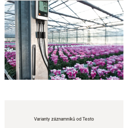
tak používat po delší časové úseky. Navíc disponuje
WiFi záznamník je jiná varianta a velmi dobře se hodí, když
konfiguračním souborem a také kalibračním certifikátem.
musíte prostory z důvodu jejich velikosti vybavit více
Obojí je velmi užitečné, když přenášíte data přímo do
záznamníky. Díky přenosu dat přes WiFi není nutné přístroje
koncového přístroje a zde je chcete shrnout do PDF, abyste
jednotlivě vyčítat. Profitujete zde z následujících výhod:
získali rychlé vyhodnocení.
Úspora nákladů
Možnost použití ve více místnostech
Přenos dat přímo do koncového přístroje
Úspora času
Varianty záznamníků od Testo