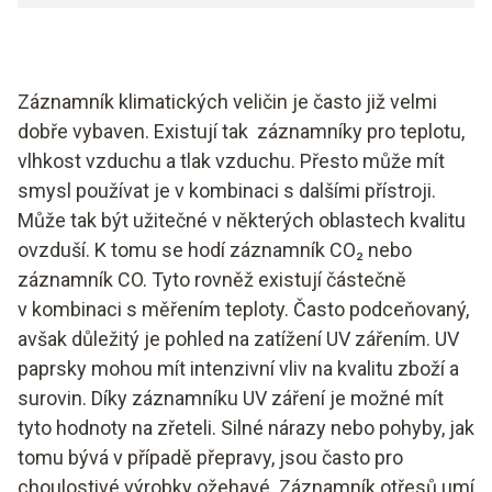
Záznamník klimatických veličin je často již velmi
dobře vybaven. Existují tak záznamníky pro teplotu,
vlhkost vzduchu a tlak vzduchu. Přesto může mít
smysl používat je v kombinaci s dalšími přístroji.
Může tak být užitečné v některých oblastech kvalitu
ovzduší. K tomu se hodí záznamník CO₂ nebo
záznamník CO. Tyto rovněž existují částečně
v kombinaci s měřením teploty. Často podceňovaný,
avšak důležitý je pohled na zatížení UV zářením. UV
paprsky mohou mít intenzivní vliv na kvalitu zboží a
surovin. Díky záznamníku UV záření je možné mít
tyto hodnoty na zřeteli. Silné nárazy nebo pohyby, jak
tomu bývá v případě přepravy, jsou často pro
choulostivé výrobky ožehavé. Záznamník otřesů umí