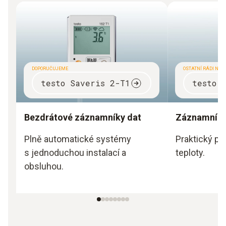
DOPORUČUJEME
OSTATNÍ RÁDI NAK
testo Saveris 2-T1
testo 
Bezdrátové záznamníky dat
Záznamníky
Plně automatické systémy
Praktický po
s jednoduchou instalací a
teploty.
obsluhou.