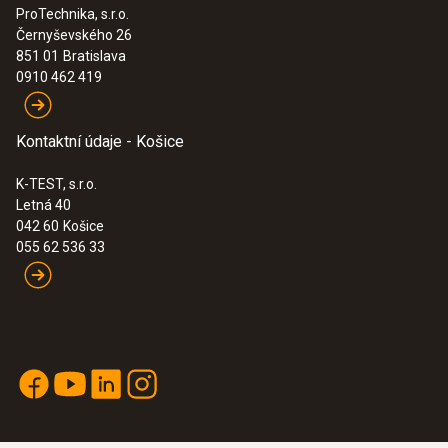
ProTechnika, s.r.o.
Černyševského 26
851 01
Bratislava
0910 462 419
Kontaktní údaje - Košice
K-TEST, s.r.o.
Letná 40
042 60
Košice
055 62 536 33