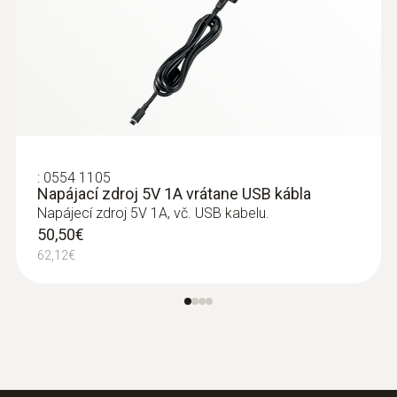
Spalovací vzduch / teplota
:
0554 1105
Napájací zdroj 5V 1A vrátane USB kábla
Napájecí zdroj 5V 1A, vč. USB kabelu.
50,50€
62,12€