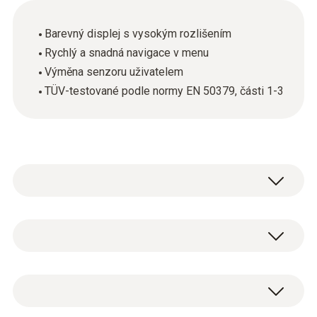
Barevný displej s vysokým rozlišením
Rychlý a snadná navigace v menu
Výměna senzoru uživatelem
TÜV-testované podle normy EN 50379, části 1-3
testo 320 basic je Váš spolehlivý partner pro
instalaci a údržbu v oboru vytápění.
Hlavní technická data
Testo 320 má dva senzory pro O
a CO, stejně jako
2
teplotní čidlo integrované do plynové sondy spalin