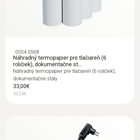
:
0554 0568
Náhradný termopapier pre tlačiareň (6
roličiek), dokumentačne st...
Náhradný termopapier pre tlačiareň (6 roličiek),
dokumentačne stály
33,00€
:
0600 9763
40,59€
Odberová sonda dĺžka 300 mm, priemer
6 mm, Tmax 500 ° C - 300 mm, Ø 6 mm,
Tmax 500°
Odberová sonda dĺžka 300 mm, priemer 6
mm, Tmax 500 ° C
308,00€
378,84€