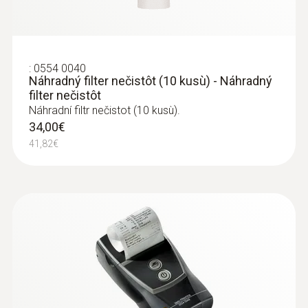
Excel/Office, which usually also can be
used on 64 bit operating systems
without problems.
:
0554 0040
Náhradný filter nečistôt (10 kusù) - Náhradný
filter nečistôt
Náhradní filtr nečistot (10 kusù).
34,00€
:
0600 9761
41,82€
Odberová sonda dĺžka 300 mm, priemer
8 mm, Tmax 500 ° C, s cer... - Odberová
sonda, 300 mm, 8 mm
Odberová sonda dĺžka 300 mm, priemer 8
mm, Tmax 500 ° C, s certifikátom TÜV
306,00€
376,38€