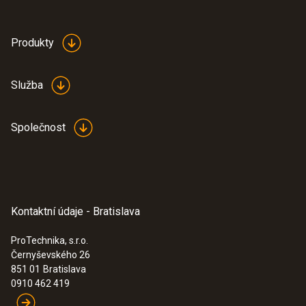
Produkty
:
0600 9791
Combustion air temperature probe,
immersion depth 300 mm - Čidlo
Služba
nasávaného vzduchu, 300 mm
Teplotní čidlo nasávaného vzduchu, délka
300 mm.
Společnost
Kontaktní údaje - Bratislava
ProTechnika, s.r.o.
Černyševského 26
Teplotní sondy
851 01
Bratislava
0910 462 419