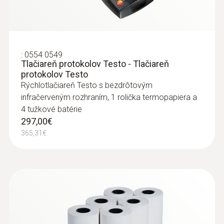
:
0554 0549
Tlačiareň protokolov Testo - Tlačiareň
protokolov Testo
Rýchlotlačiareň Testo s bezdrôtovým
infračerveným rozhraním, 1 rolička termopapiera a
4 tužkové batérie
297,00€
:
0600 9762
365,31€
Odberová sonda dĺžka 180 mm, priemer
6 mm, Tmax 500 ° C
Odberová sonda dĺžka 180 mm, priemer 6
mm, Tmax 500 ° C
298,00€
366,54€