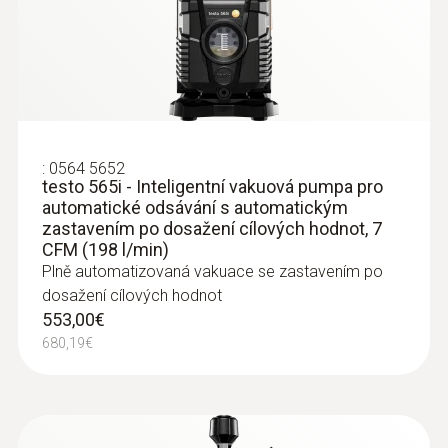
Provozní teplota
-20 do +50 °C
Třída ochrany
:
0613 4611
Rúrková sonda s upínacím pásikom pre
IP54
priemer rúrky do max. 7... - Rúrková
:
0564 5652
testo 565i - Inteligentní vakuová pumpa pro
sonda
automatické odsávání s automatickým
Systémové požadavky
Rúrková sonda s upínacím pásikom pre
zastavením po dosažení cílových hodnot, 7
priemer rúrky do max 75 mm, Tmax. +75 ° C,
CFM (198 l/min)
vyžaduje iOS 11.0 nebo novější; vyžaduje
NTC
Plně automatizovaná vakuace se zastavením po
Android 6.0 nebo novější; vyžaduje mobilní
108,00€
dosažení cílových hodnot
koncové zařízení s Bluetooth® 4.0
132,84€
553,00€
680,19€
Auto-off přístroje
10 min