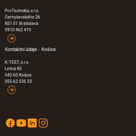
Klešťová teplotní sonda v sadě (pevný
kabel, NTC) - Pro měření na potrubí (Ø
ProTechnika, s.r.o.
6-35 mm)
Černyševského 26
High-precision NTC temperature sensor
851 01
Bratislava
67,00€
0910 462 419
82,41€
Kontaktní údaje - Košice
K-TEST, s.r.o.
Letná 40
042 60
Košice
055 62 536 33