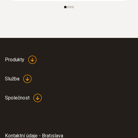
150 m
Skladovací teplota
-20 do +60 °C
Teplotní sondy
Produkty
Služba
Společnost
Kontaktní údaje - Bratislava
:
0613 5507