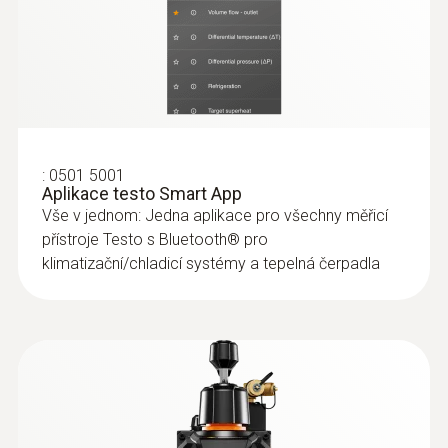
Přetížení rel.(vysoký tlak)
:
0613 1912
65 bar
Vodotěsná povrchová sonda NTC -
testo 175-T1, záznamník teploty, 1
kanál
Vodotesná povrchová sonda NTC pre rovné
:
0501 5001
povrchy
Aplikace testo Smart App
Hlavní technická data
103,00€
Vše v jednom: Jedna aplikace pro všechny měřicí
126,69€
přístroje Testo s Bluetooth® pro
Váha
klimatizační/chladicí systémy a tepelná čerpadla
1,3 kg
Rozměry
229 x 112,5 x 71 mm