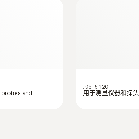
Quickstart testo 925
操作溫度
:
0602 2693
)
快速响应的浸入式/
-20 ~ +50 °C
测量尖端直径只有1.
外殼
ABS + PC / TPE
防護等級
IP20 (with connected probe IP40); IP65 with TopSaf
:
0516 1201
, probes and
用于测量仪器和探头
電池使用時間
150 h
電池類型
:
0602 5693
可弯曲的浸入式测量头