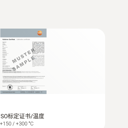
浸入式探头，适合小体积介质的测量和培
 ISO标定证书/温度
（如用粘性胶带固定）,K型热电偶
/ +150 / +300 °C
，带柔性探针尖，响应时间短，配2米长电缆