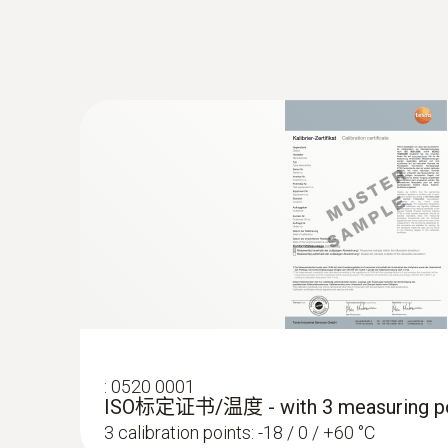
线型感应尖端，用于快速测量温度
:
0602 1293
:
0520 0001
防水浸入式/刺入式温度探头(K型热电偶
ISO标定证书/温度 - with 3 measuring po
K型热电偶
3 calibration points: -18 / 0 / +60 °C