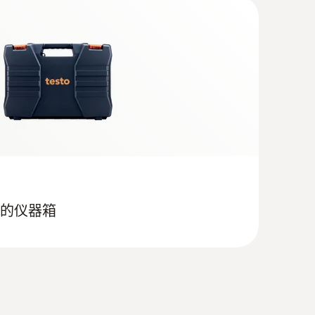
(
1.7 MB
)
刺入式探头(K型热电偶)
5mm适于快速温度测量，探针长度为60mm
e
的仪器箱
（TE 型 K） - 适合测量空气/废气