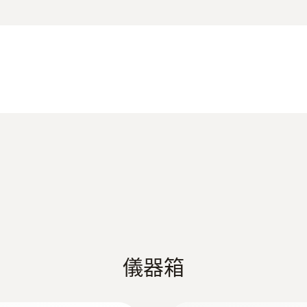
解析度
1 °C (其餘量程)
0.1 °C (-50 ~ +499.9 °C)
testo 925 技术数据
刺入/浸入式探頭
1) Accuracy of instrument without accuracy of probe
德图精密型环境测量仪产品样册
重量
Information according to Reg. (EU) 2023/285
188 g
直徑
EU declaration of conformity testo 925
儀器箱
135 x 60 x 28 mm