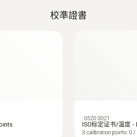
3x AA
超长测量头
校準證書
存放溫度
-20 ~ +50 °C
:
0602 0493
:
0520 0021
)
可弯曲，质量轻，
ints
ISO标定证书/温度 -
养皿，或者表面测量
3 calibration points: 0 
K型热电偶温度探头