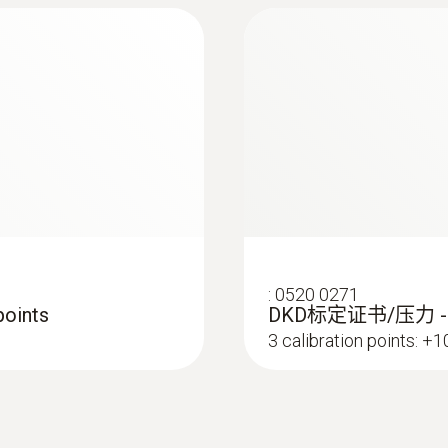
:
0602 0645
器（玻璃丝）
柔性热电偶 - 带 T
带 TE 插头的 K 型热
:
0520 0271
oints
DKD标定证书/压力 
3 calibration points: +