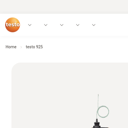
Home
testo 925