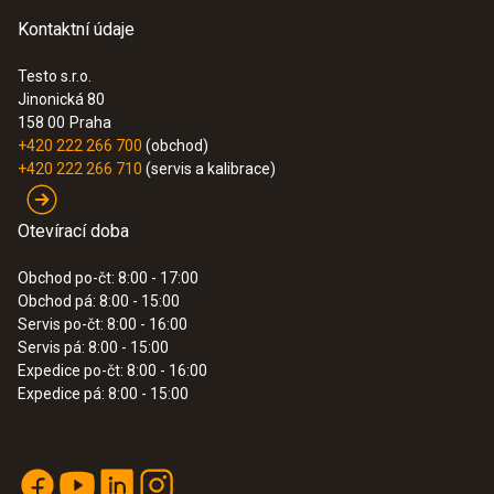
Instruction manual testo
můžete správně zhodnotit kapacitu Vaší
(
1.92 MB
)
Kontaktní údaje
6446
výroby stlačeného vzduchu. Využijte těchto
Testo s.r.o.
opatření, abyste poznali svůj potenciál pro
Flow direction switch
Jinonická 80
(
924.81 KB
)
snížení nákladů a energií a abyste eliminovali
158 00
Praha
nepotřebné investiční náklady.
+420 222 266 700
(obchod)
Odhalte technické výhody měřidla spotřeby
+420 222 266 710
(servis a kalibrace)
stlačeného vzduchu testo 6446
Měřidlo spotřeby stlačeného vzduchu testo
Otevírací doba
6446 je současně převodníkem, který
naměřené veličiny mění na elektrický signál.
Obchod po-čt: 8:00 - 17:00
Obchod pá: 8:00 - 15:00
Převodník lze proto integrovat do zařízení
Servis po-čt: 8:00 - 16:00
(např. do systému stlačeného vzduchu) a je
Servis pá: 8:00 - 15:00
tak důležitým nástrojem v měřicí a regulační
Expedice po-čt: 8:00 - 16:00
Expedice pá: 8:00 - 15:00
technice. Měřidlo spotřeby stlačeného
vzduchu testo 6446 nabízí kromě toho
následující výhody:
Maximální flexibilita díky různým