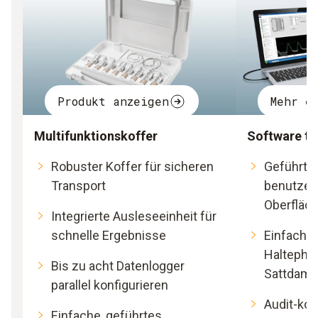
Produkt anzeigen
Mehr e
Multifunktionskoffer
Software te
Robuster Koffer für sicheren
Geführte 
Transport
benutzer
Oberfläc
Integrierte Ausleseeinheit für
schnelle Ergebnisse
Einfach 
Haltephase
Bis zu acht Datenlogger
Sattdamp
parallel konfigurieren
Audit-kon
Einfache, geführtes