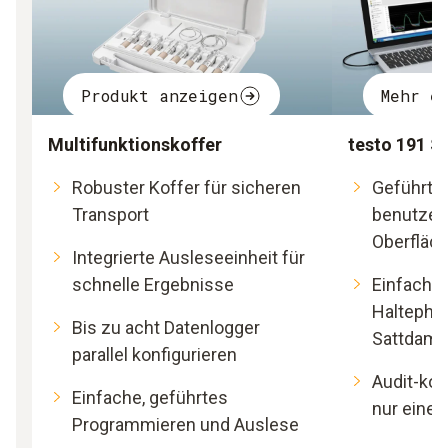
Produkt anzeigen
Mehr e
Multifunktionskoffer
testo 191 S
Robuster Koffer für sicheren
Geführte 
Transport
benutzer
Oberfläc
Integrierte Ausleseeinheit für
schnelle Ergebnisse
Einfach 
Haltephase
Bis zu acht Datenlogger
Sattdamp
parallel konfigurieren
Audit-kon
Einfache, geführtes
nur einem
Programmieren und Auslese