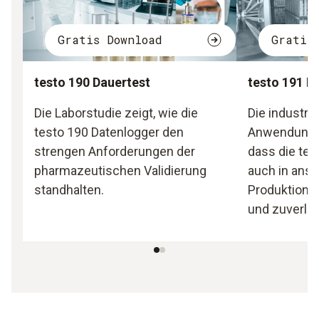
Gratis Download
Gratis
testo 190 Dauertest
testo 191 D
Die Laborstudie zeigt, wie die
Die industrie
testo 190 Datenlogger den
Anwendungss
strengen Anforderungen der
dass die tes
pharmazeutischen Validierung
auch in ans
standhalten.
Produktion
und zuverläs