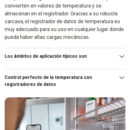
convierten en valores de temperatura y se
almacenan en el registrador. Gracias a su robusta
carcasa, el registrador de datos de temperatura es
muy adecuado para su uso en cualquier lugar donde
pueda haber altas cargas mecánicas.
Los ámbitos de aplicación típicos son
Control de temperaturas en cámaras frigoríficas
Control perfecto de la temperatura con
Control de temperaturas en la industria alimentaria
registradores de datos
Control de temperaturas en el transporte
Por supuesto, no se trata sólo de registrar los datos de
Control de temperaturas en almacenes
temperatura y el correspondiente seguimiento a largo
plazo de los mismos. Estos datos también se documentan,
lo que a su vez permite al usuario demostrar a posteriori el
cumplimiento de la cadena de frío o de las temperaturas