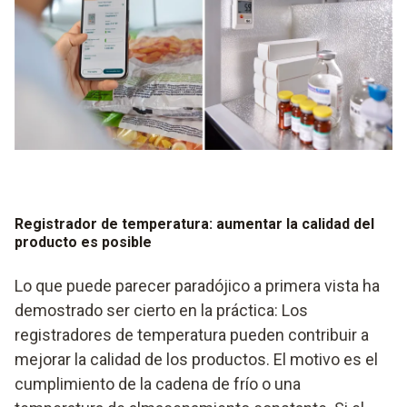
requeridas en la zona correspondiente durante un periodo
de tiempo más largo. Los registradores de datos de
temperatura se instalan en cámaras frigoríficas y
almacenes allí donde hay puntos críticos para los cambios
de temperatura. Pueden encontrarse en ventanas y puertas,
donde controlan el estado de la temperatura. Porque es
precisamente en estos puntos donde se producen
rápidamente los cambios. Si se producen cambios críticos,
se pueden poner en marcha contramedidas de inmediato.
Registrador de temperatura: aumentar la calidad del
producto es posible
Lo que puede parecer paradójico a primera vista ha
demostrado ser cierto en la práctica: Los
registradores de temperatura pueden contribuir a
mejorar la calidad de los productos. El motivo es el
cumplimiento de la cadena de frío o una