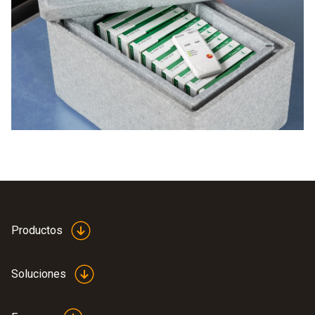
registrador de temperatura desde el PC. Para ello pueden
utilizarse los tres software siguientes:
ComSoft Basic: gratuito y adecuado para el análisis
sencillo de datos
ComSoft Professional: puede adquirirse
adicionalmente, para el análisis detallado de datos
ComSoft CFR 21 Parte 11: puede adquirirse
adicionalmente, un software apto para la validación de
análisis especiales en el sector farmacéutico
Productos
Soluciones