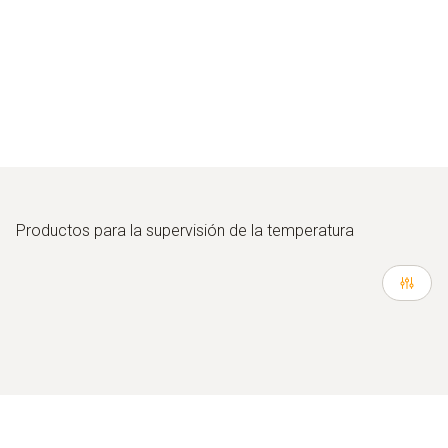
temperaturas de diferentes ubicaciones
Suministro de datos mediante USB o tarjeta SD
Posibilidad de análisis de datos con el software
asociado
Productos para la supervisión de la temperatura