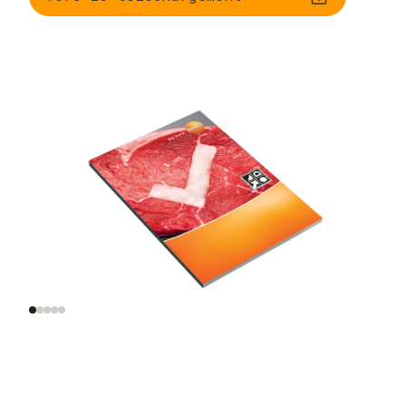
Cadre réglementaire,
Informations sur la
HACCP compris
croissance des
germes