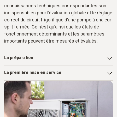
connaissances techniques correspondantes sont
indispensables pour l’évaluation globale et le réglage
correct du circuit frigorifique d’une pompe à chaleur
split fermée. Ce n’est qu’ainsi que les états de
fonctionnement déterminants et les paramètres
importants peuvent être mesurés et évalués.
La préparation
Pour la mise en service et surtout pour une intervention
La première mise en service
d’entretien, il est déterminant que l’artisan spécialisé
dispose rapidement des paramètres les plus importants du
Lorsque la pompe à chaleur est arrivée et installée, il faut
circuit de fluide frigorigène de l’installation. On peut certes
terminer le circuit frigorifique des systèmes de type split.
lire en partie les pressions et les températures sur les
Le bon choix des conduites ressort des normes actuelles.
pompes à chaleur modernes. Mais la certitude que les
Car le matériau, l’épaisseur de paroi, la ténacité, la
valeurs affichées sont correctes n’est obtenue qu’après un
résistance à la corrosion et à la pression doivent être
contrôle. C'est pourquoi un manifold et un thermomètre
choisis en fonction du fluide frigorigène utilisé. Tous les