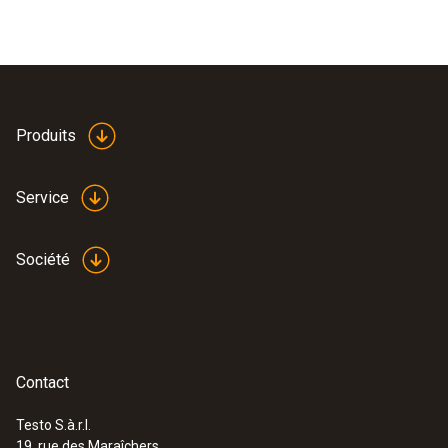
Produits
Service
Société
Contact
Testo S.à.r.l.
19, rue des Maraîchers