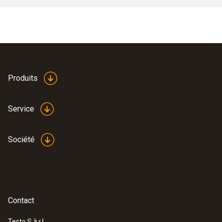
Produits
Service
Société
Contact
Testo S.à.r.l.