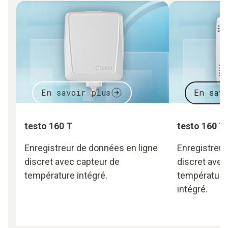
En savoir plus
En sav
testo 160 T
testo 160 T
Enregistreur de données en ligne
Enregistreur
discret avec capteur de
discret avec
température intégré.
température 
intégré.