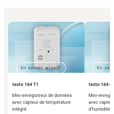
En savoir plus
En sav
testo 164 T1
testo 164 H
Mini-enregistreur de données
Mini-enregi
avec capteur de température
avec capteur
intégré.
d'humidité i