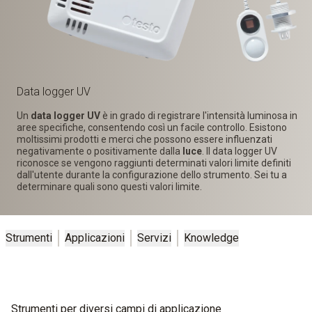
Data logger UV
Un
data logger UV
è in grado di registrare l'intensità luminosa in
aree specifiche, consentendo così un facile controllo. Esistono
moltissimi prodotti e merci che possono essere influenzati
negativamente o positivamente dalla
luce
. Il data logger UV
riconosce se vengono raggiunti determinati valori limite definiti
dall'utente durante la configurazione dello strumento. Sei tu a
determinare quali sono questi valori limite.
Strumenti
Applicazioni
Servizi
Knowledge
Strumenti per diversi campi di applicazione