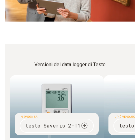
allarme?
Severe direttive per i valori limite
Controllo dell'ambiente in presenza di pezzi molto
sensibili
Impiego in settori in cui non è possibile un controllo
costante
Versioni del data logger di Testo
IN EVIDENZA
IL PIÙ VENDUTO
testo Saveris 2-T1
testo 