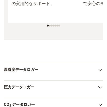
の実用的なサポート。
で安心のモ
温湿度データロガー
多くの用途で重要となる2つの基本的なパラメータを記録
圧力データロガー
できるため、広く使用されています。
圧力データロガーは、絶対圧などのパラメータを継続的に
CO
データロガー
測定・記録します。
2