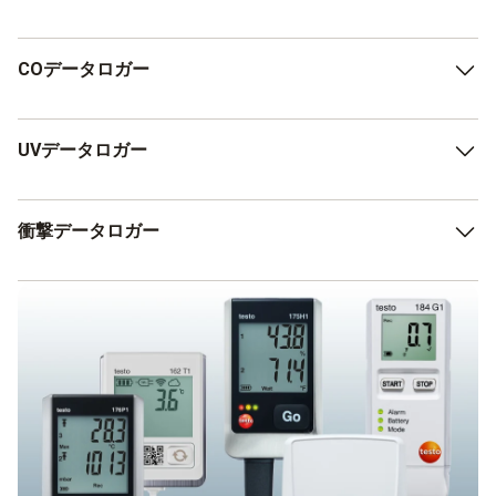
特に、安定した環境条件が業務の成功に直結する実験室環
境では、非常に重要な役割を果たします。
CO₂データロガーは、室内空気中の二酸化炭素濃度を測
COデータロガー
定・記録します。
濃度が高すぎると、居住者に不快感や疲労感、集中力の低
下などを引き起こす可能性があります。
COデータロガーは、命を守る重要な役割を果たします。
UVデータロガー
そのため、大学や幼稚園、オフィスなどで広く使用されて
人体に有害な一酸化炭素（CO）を測定し、設定されたし
います。
きい値を超えた場合にアラームを発することで、ボイラー
ルームや厨房、浴室などの場所で安全性を確保します。
UVデータロガーは、主に美術館、資料館、ギャラリーな
衝撃データロガー
どで使用されます。光に敏感な展示物に影響を与える紫外
線を測定・監視し、貴重な収蔵品を保護します。
衝撃データロガーは、輸送中の振動や衝撃を測定・記録し
ます。
医薬品、食品、電子機器、美術品などの繊細な製品を扱う
業界で活用されており、輸送先に到着した時点で、衝撃の
許容範囲が守られていたかどうかをすぐに確認できます。