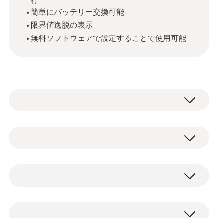
存
簡単にバッテリー交換可能
限界値逸脱の表示
無料ソフトウェアで設定することで使用可能
testo 174H ミニ温湿度データロガーは、いつ
でもどこでも手軽に設置できる利便性から、
下記のような測定作業に最適です。
一般テクニカルデータ
食品、薬品の保管
小型なが
博物館の展示品や保管品
質量
熱や湿気に弱いフィルムの管理
本体、USBインターフェイス、壁取付用ブラ
空調システムのモニタリング