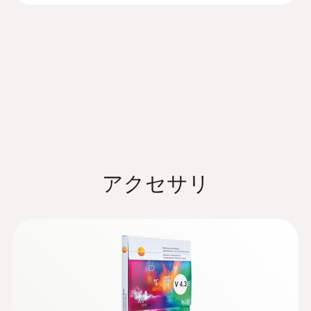
Information according to
チャネル
能
Reg. (EU) 2023/2854
(
140 KB
)
2 内蔵
(DataAct) - testo 174
ミニデータロガーのディスプレイでは、最新
の測定値としきい値の超過を確認できます。
製品の色
測定データメモリには、最大16,000件の測定
結果を記録します。保存された測定データ
黒
は、電池切れや電池交換の際も消失しませ
取扱説明書 testo 174
(
1.76 MB
)
ん。
標準
アクセサリ
2011/65EU; EUガイドライン 2014/30/EU
簡易マニュアル testo
(
644.99 KB
)
174
-20℃から70℃の測定範囲に対
測定レート
応
1分～24時間
testo 174Hミニデータロガーには温湿度セン
サが内蔵されており、湿度センサはtestoの
取扱説明書 testo
バッテリの種類
(
412.28 KB
)
静電容量式センサです。長期間にわたって安
Comsoft Basic 5