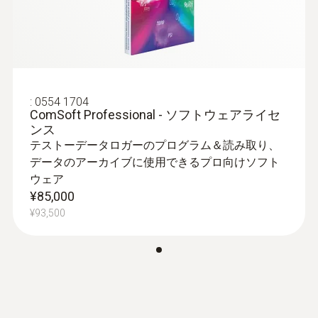
定的に機能し、湿度測定時の精度は最大
ボタン電池(3V, CR2032)x 2
±3%rhです。
testo USB ドライバ 取
(
1011.03 KB
)
また、±0.5℃の精度を持つ内蔵の高精度NTC
扱説明書
バッテリ寿命
温度センサは、-20～+70℃の測定範囲に対応
1年 (15分間隔)
しています。
:
0554 1704
バッテリ（CR 2032×2）は入手しやすい市販
ComSoft Professional - ソフトウェアライセ
のボタン電池で、簡単に交換ができます。
メモリ
ンス
テストーデータロガーのプログラム＆読み取り、
16,000 測定値
データのアーカイブに使用できるプロ向けソフト
ウェア
温湿度データロガーの設定と
¥85,000
保管温度
¥93,500
分析
-40 ～ +70 °C
ロガーの設定や読取り、取得した測定データ
をPC上で分析できるソフトウェアを、以下
の3種類のバージョンからお選びいただけま
す。