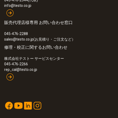
045-476-2544(代表)
info@testo.co.jp
ミニ温湿度データロガーの設定や読取りに
は、USBインターフェイスが必要です。この
販売代理店様専用 お問い合わせ窓口
セットにはUSBインターフェイスが付属する
ため、測定作業をすぐに開始できます。
045-476-2288
また、追加導入や複数導入いただく際は本体
sales@testo.co.jp(お見積り・ご注文など）
のみをご購入いただいても構いません。
修理・校正に関するお問い合わせ
株式会社テストー サービスセンター
045-476-2266
rep_cal@testo.co.jp