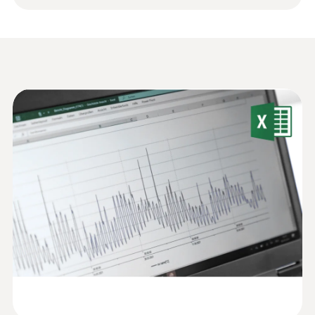
34 g
ケット、リチウムボタン電池 (CR 2032) x 2、
ら、16,000件のデータを内蔵メモリに保存可
出荷検査書。
能です。
外形寸法
testo 174 Hを初めてご購入いただく場合、当
60 x 38 x 18.5 mm
Declaration of
セットをご購入いただくと必要物が揃いすぐ
Conformity according to
(
48.6 KB
)
にご利用開始いただくことが可能です。
動作温度
Reg. (EU) 1935/2004
複数台購入いただく際、1台は当製品を、残
-20 ～ +70 °C
データシート testo
りは本体のみ追加購入いただくことをお勧め
(
319.63 KB
)
174H
いたします（本体を差し替えて設定や読み込
ハウジング
みを行うことが可能です）
HACCP Certificate
プラスチック
testo 174 H (本体)
Equipment
Temperature. Humidity.
(
207.87 KB
)
保護等級
Pressure
IP20
Monitoring/Recording
ミニ温湿度データロガーの機