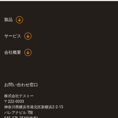
ComSoft Basicソフトウェア –
迅速かつ
手軽にロガーの設定とデータ分析、フリ
ーダウンロード
製品
ComSoft Professionalソフトウェア –
別
売オプション – 解析機能を充実し、温湿
サービス
度データをより詳細に分析可能
ComSoft CFR 21 Part 11ソフトウェア –
会社概要
別売オプション - 製薬分野でCFR 21 Part
11で求められる要求事項に対応。セキュ
リティ機能を強化
お問い合わせ窓口
USBインターフェイス： ミニ
株式会社テストー
〒222-0033
データロガーがすぐに使用で
神奈川県横浜市港北区新横浜2-2-15
きます
パレアナビル 7階