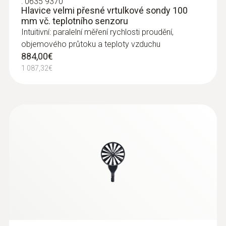
:
0635 9370
Hlavice velmi přesné vrtulkové sondy 100
mm vč. teplotního senzoru
Intuitivní: paralelní měření rychlosti proudění,
objemového průtoku a teploty vzduchu
884,00€
1 087,32€