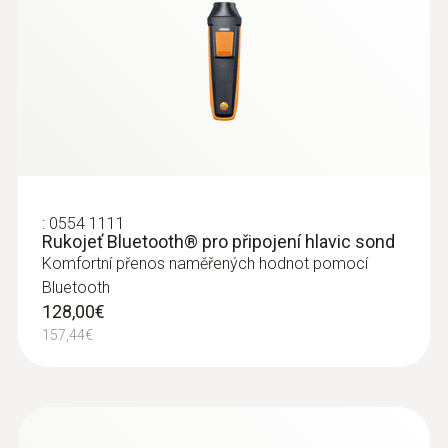
:
0554 1111
Rukojeť Bluetooth® pro připojení hlavic sond
Komfortní přenos naměřených hodnot pomocí
Bluetooth
128,00€
157,44€
:
0560 4401
testo 440 - přístroj pro měření
klimatických veličin
373,00€
458,79€