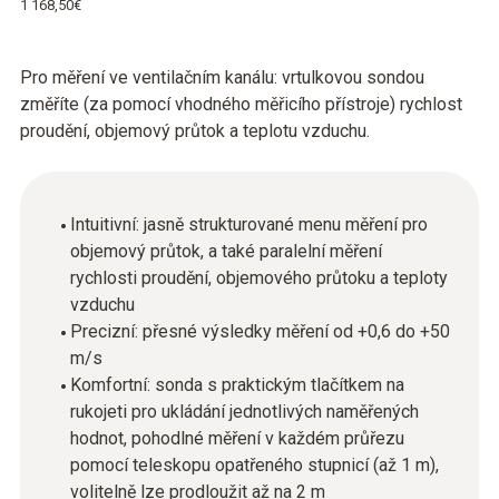
1 168,50€
Pro měření ve ventilačním kanálu: vrtulkovou sondou
změříte (za pomocí vhodného měřicího přístroje) rychlost
proudění, objemový průtok a teplotu vzduchu.
Intuitivní: jasně strukturované menu měření pro
objemový průtok, a také paralelní měření
rychlosti proudění, objemového průtoku a teploty
vzduchu
Precizní: přesné výsledky měření od +0,6 do +50
m/s
Komfortní: sonda s praktickým tlačítkem na
rukojeti pro ukládání jednotlivých naměřených
hodnot, pohodlné měření v každém průřezu
pomocí teleskopu opatřeného stupnicí (až 1 m),
volitelně lze prodloužit až na 2 m