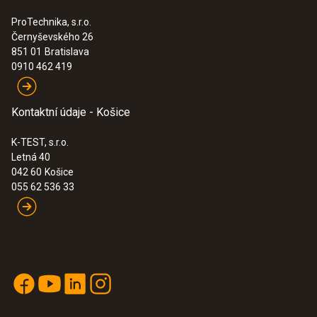
ProTechnika, s.r.o.
Černyševského 26
851 01
Bratislava
0910 462 419
Kontaktní údaje - Košice
K-TEST, s.r.o.
Letná 40
042 60
Košice
055 62 536 33