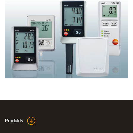
přepravy choulostivého zboží z oblasti farmacie,
potravinářství, elektroniky nebo umění. Po příjezdu do
cílového místa je ihned vidět, zda byly nebo nebyly
dodrženy tolerance otřesů.
Produkty