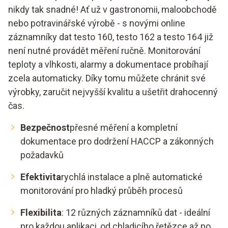
nikdy tak snadné! Ať už v gastronomii, maloobchodě
nebo potravinářské výrobě - s novými online
záznamníky dat testo 160, testo 162 a testo 164 již
není nutné provádět měření ručně. Monitorování
teploty a vlhkosti, alarmy a dokumentace probíhají
zcela automaticky. Díky tomu můžete chránit své
výrobky, zaručit nejvyšší kvalitu a ušetřit drahocenný
čas.
Bezpečnost
přesné měření a kompletní
dokumentace pro dodržení HACCP a zákonných
požadavků
Efektivita
rychlá instalace a plně automatické
monitorování pro hladký průběh procesů
Flexibilita
: 12 různých záznamníků dat - ideální
pro každou aplikaci, od chladicího řetězce až po