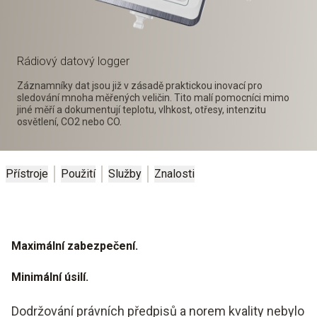
Rádiový datový logger
Záznamníky dat jsou již v zásadě praktickou inovací pro
sledování mnoha měřených veličin. Tito malí pomocníci mimo
jiné měří a dokumentují teplotu, vlhkost, otřesy, intenzitu
osvětlení, CO2 nebo CO.
Přístroje
Použití
Služby
Znalosti
Maximální zabezpečení.
Minimální úsilí.
Dodržování právních předpisů a norem kvality nebylo