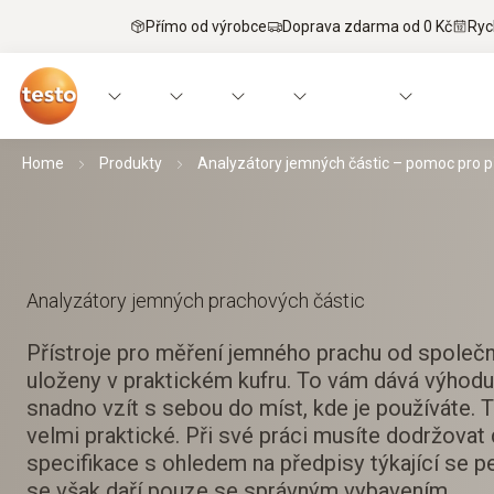
Přímo od výrobce
Doprava zdarma od 0 Kč
Ryc
Home
Produkty
Analyzátory jemných částic – pomoc pro 
Analyzátory jemných prachových částic
Přístroje pro měření jemného prachu od společn
uloženy v praktickém kufru. To vám dává výhodu,
snadno vzít s sebou do míst, kde je používáte. T
velmi praktické. Při své práci musíte dodržovat 
specifikace s ohledem na předpisy týkající se p
se však daří pouze se správným vybavením.