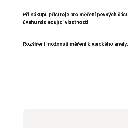
Při nákupu přístroje pro měření pevných části
úvahu následující vlastnosti:
Je důležité, abyste se mohli spolehnout na ve
Rozšíření možností měření klasického analy
senzorovou technologii. To vám pomůže získat 
přesné hodnoty. Přístroje Testo jsou speciál
Rozšíření klasického analyzátoru spalin
a nabízejí sofistikovanou technologii, která fu
poskytuje přesné hodnoty měření. V závislosti 
Diferencované měření hodnot na místě
hodnoty odečítat i přímo na displeji. Jinými slo
a můžete zákazníka informovat o výsledcích.
Grafické vyhodnocení hodnot pro lepší pos
Plánujete-li využívat kombinaci analyzátoru čá
při Vašem měření, při výběru obou přístrojů dbe
kompatibilitu.Praktické vlastnosti moderního a