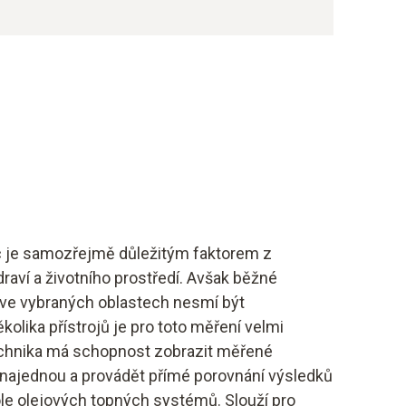
c je samozřejmě důležitým faktorem z
raví a životního prostředí. Avšak běžné
 ve vybraných oblastech nesmí být
lika přístrojů je pro toto měření velmi
chnika má schopnost zobrazit měřené
ů najednou a provádět přímé porovnání výsledků
ole olejových topných systémů. Slouží pro