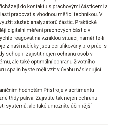
řicházejí do kontaktu s prachovými částicemi a
lasti pracovat s vhodnou měřicí technikou. V
yužít služeb analyzátorů částic. Praktické
dějí digitální měření prachových částic v
hle reagovat na vzniklou situaci, naměříte-li
oje z naší nabídky jsou certifikovány pro práci s
edy schopni zajistit nejen ochranu osob v
ému, ale také optimální ochranu životního
oru spalin byste měli vzít v úvahu následující
hraničním hodnotám Přístroje v sortimentu
né třídy paliva. Zajistíte tak nejen ochranu
sti systémů, ale také umožníte účinnější