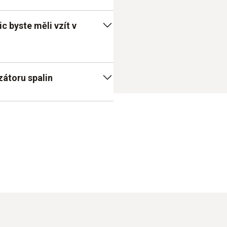
c byste měli vzít v
lmi sofistikovanou
zátoru spalin
lepší přehled a velmi
ně navrženy tímto způsobem
nguje velmi spolehlivě a
na přístroji lze naměřené
vy, analýzu již máte na místě
ouzení
stic s analyzátorem spalin
jte na jejich
nalyzátoru spalin od Testo: