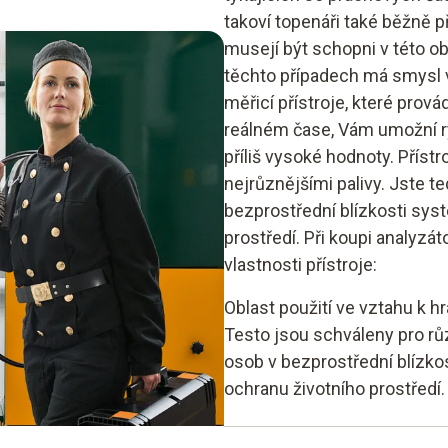
takoví topenáři také běžně p
musejí být schopni v této ob
těchto případech má smysl v
měřicí přístroje, které prová
reálném čase, Vám umožní ryc
příliš vysoké hodnoty. Přístr
nejrůznějšími palivy. Jste t
bezprostřední blízkosti syst
prostředí. Při koupi analyzát
vlastnosti přístroje:
Oblast použití ve vztahu k 
Testo jsou schváleny pro růz
osob v bezprostřední blízko
ochranu životního prostředí.