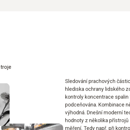
troje
Sledování prachových části
hlediska ochrany lidského zd
kontroly koncentrace spalin
podceňována. Kombinace něko
výhodná. Dnešní moderní te
hodnoty z několika přístroj
měření. Tedy např. při kontr