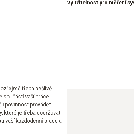
Využitelnost pro měření sys
Oblasti použití ve vzta
Lze použít pro systémy na
Možnost mobilního použi
mozřejmě třeba pečlivě
e součástí vaší práce
 i povinnost provádět
 které je třeba dodržovat.
tí vaší každodenní práce a