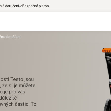
hlé doručení
Bezpečná platba
přesná měření
osti Testo jsou
 že si je můžete
o je pro vás
důležité
evných částic. To