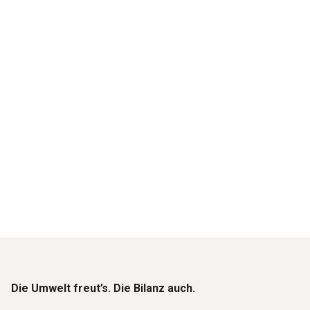
Gut für’s Klima.
Und für die Bilanz.
Nachhaltig Emissionen und Energiekosten senken –
Mit industriellen Abgasmessgeräten von Testo.
Die Umwelt freut’s. Die Bilanz auch.