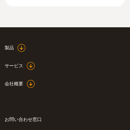
¥105,000
購入ライセンス分与えられます。
¥115,500
Basicライセンスの基本機能に加え、下記の
拡張機能が使用できるようになります。
Testoクラウドで測定データを最大2年間
保存します。
分析画面で最大10台のロガーを同時に表
製品
示できます。
記録間隔と通信間隔を1分から24時間の間
サービス
隔でフレキシブルに設定できます。
SMSアラームが使用可能。事前に設定し
たアラームしきい値を逸脱した値が記録
会社概要
されると、電子メールだけでなく、SMS
でもアラートが送信されます。
12ヶ月間で各ロガーごとに受信したSMS
:
0572 2023
が25通では不十分な場合は、追加のSMS
testo 160 THE - 温湿度センサ内蔵（照
度、紫外線センサ外付け）オンライン
お問い合わせ窓口
オプションを購入いただけます。
データロガー
アラーム遅延機能: しきい値を逸脱してか