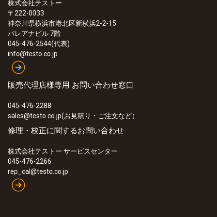
¥56,000
株式会社テストー
ら実際にアラームが発動するまでの遅延
〒222-0033
¥61,600
時間を設定できます。
神奈川県横浜市港北区新横浜2-2-15
パレアナビル 7階
エリア・グループ分け機能: 複数拠点を1
045-476-2544(代表)
度にモニタリングする場合に便利な機能
info@testo.co.jp
です。例えば、本社(エリア)→会議室(グ
ループ)→ロガーAのように3階層でそれぞ
販売代理店様専用 お問い合わせ窓口
れのロガーを管理することが可能です。
分析画面で1つのエリアにチェックボック
045-476-2288
スをで登録されたロガーの測定値を一度
sales@testo.co.jp(お見積り・ご注文など）
に確認することも可能です。(最大10台ま
修理・校正に関するお問い合わせ
で)
株式会社テストー サービスセンター
1アカウントに対して10ユーザー登録可
045-476-2266
能。またユーザーごとに権限を設定可能
rep_cal@testo.co.jp
です。
:
0572 2024
testo 160 THL - 温湿度、照度、紫外線
他のサーバーからTestoクラウドの直近の
センサ内蔵 オンラインデータロガー
データが取得できるAPI機能(オプション)
¥110,000