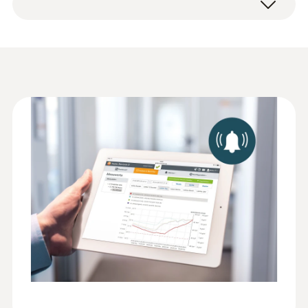
録し初期設定を行うとすぐに使用を開始でき
ます。
データロガーによって記録された測定値は、
Testoクラウドに送信され、そこで一元的に
保存されます。5 いつでもどこからでも、そ
データシート testo
れらにアクセスして分析・評価できます。デ
(
2.19 MB
)
Saveris 2
ータロガー以外に必要なデバイスはインター
ネットに繋がるスマートフォン、タブレッ
Information according to
ト、またはPCだけです。Advancedライセン
Reg. (EU) 2023/2854
スをご購入いただくと、以下の拡張機能が使
(
83.5 KB
)
(DataAct) - testo Saveris
用できるようになります。
2 Licences
Advancedライセンスの機能に
ついて
:
0572 2014
Advancedライセンスをご購入いただくと、
testo 160 IAQ - CO₂センサ内蔵 オンラ
インデータロガー
アカウントに対してAdvancedライセンスが