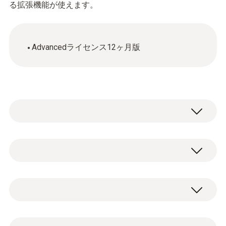
る拡張機能が使えます。
Advancedライセンス12ヶ月版
testo Saveris 2 / testo 160は、冷蔵庫・倉
庫・作業環境、およびプロセス内の温度・湿
度をモニタリングするためのソリューション
SMS 25通/ロガー。Advancedライセンス購入
です。
時に拡張機能が使用できるようになります。
システムは少なくとも1つのWiFiデータロガ
ーが必要で、Testoクラウドにアカウント登