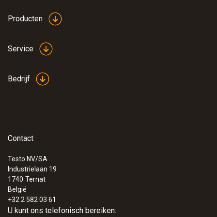
Producten
Service
Bedrijf
:
0615 2211
Roestvrijstalen kernthermometer NTC
met TUC-connector
Roestvrijstalen kernthermometer NTC met
TUC-connector
Contact
€ 126,00
€ 152,46
Testo NV/SA
Industrielaan 19
1740
Ternat
België
+32 2 582 03 61
U kunt ons telefonisch bereiken: