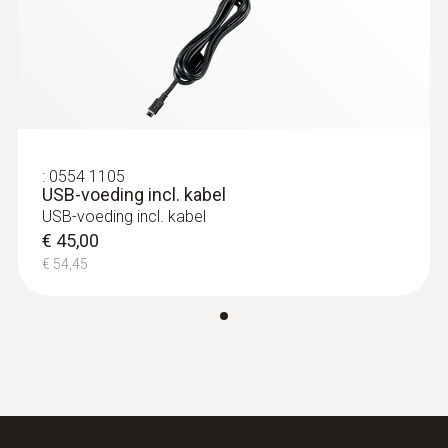
:
0615 2411
Robuuste voedselsteekvoeler NTC met
TUC-connector - Robuuste
voedselsteekvoeler NTC met TUC-
:
0554 1105
connector
USB-voeding incl. kabel
Robuuste voedselsteekvoeler NTC met TUC-
USB-voeding incl. kabel
connector
€ 45,00
€ 120,00
€ 54,45
€ 145,20