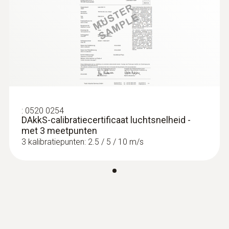
:
0520 0254
DAkkS-calibratiecertificaat luchtsnelheid -
met 3 meetpunten
3 kalibratiepunten: 2.5 / 5 / 10 m/s
:
0560 2549 02
testo 549i - Hogedrukmeter met
smartphone-bediening
Meting van hoge en lage druk
€ 92,00
€ 111,32