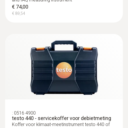
€ 74,00
:
0615 3311
Waterdichte roestvrijstalen
€ 89,54
voedselsonde NTC met TUC-connector
- Waterdichte roestvrijstalen
voedselsonde NTC met TUC-connector
Waterdicht volgens IP 67
€ 153,00
€ 185,13
:
0516 4900
testo 440 - servicekoffer voor debietmeting
Koffer voor klimaat-meetinstrument testo 440 of