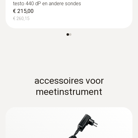
testo 440 dP en andere sondes
€ 215,00
€ 260,15
:
0615 3211
Frozen food probe (NTC) - for screw-in
use with TUC connector
Frozen food probe NTC, corkscrew design
(incl. plug-in wire)
€ 191,00
€ 231,11
accessoires voor
meetinstrument