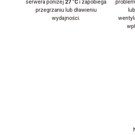
serwera poniżej
27 °C
i zapobiega
problem
przegrzaniu lub dławieniu
lu
wydajności.
wentyl
wpł