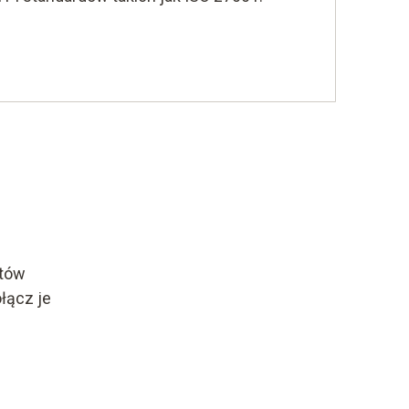
któw
łącz je