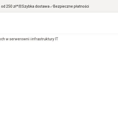
od 250 zł*
Szybka dostawa
Bezpieczne płatności
 w serwerowni i infrastruktury IT
ych dla serwerowni i