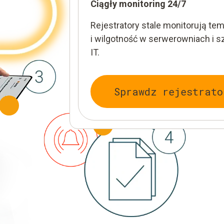
Ciągły monitoring 24/7
Rejestratory stale monitorują te
Centralne monitorowanie i bezp
i wilgotność w serwerowniach i s
przechowywanie danych
IT.
Wszystkie dane pomiarowe są
przechowywane w chmurze test
Sprawdz rejestrato
Connect w celu scentralizowane
monitorowania i dokumentacji. (
wymagana licencja Testo Data
Monitoring).
testo Smart Conne