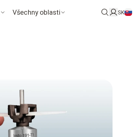
t
Všechny oblasti
SK