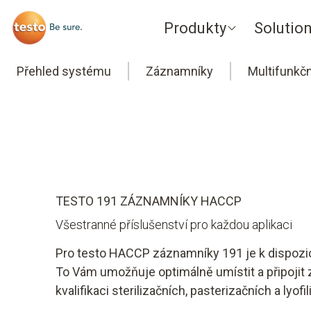
Produkty
Solutio
Přehled systému
Záznamníky
Multifunkč
Home
Pristroje
Příslušenství pro HACCP záznamník testo 
TESTO 191 ZÁZNAMNÍKY HACCP
Všestranné příslušenství pro každou aplikaci
Pro testo HACCP záznamníky 191 je k dispozici 
To Vám umožňuje optimálně umístit a připojit 
kvalifikaci sterilizačních, pasterizačních a lyof