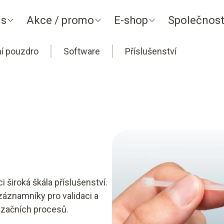
ns
Akce / promo
E-shop
Společnos
ní pouzdro
Software
Příslušenství
191
široká škála příslušenství.
záznamníky pro validaci a
ilizačních procesů.