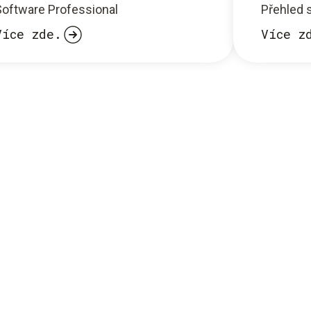
Software Professional
Přehled
Více zde.
Více z