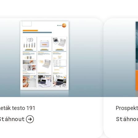
Leták testo 191
Prospekt
Stáhnout
Stáhno