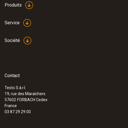
Produits
Service
Société
Contact
Testo S.à.r.l.
19, rue des Maraîchers
57602
FORBACH Cedex
France
03 87 29 29 00