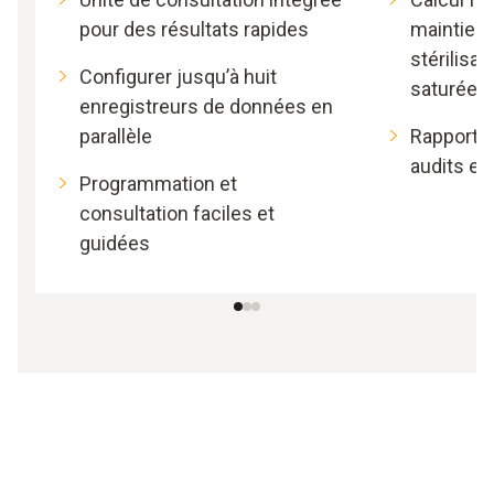
pour des résultats rapides
maintien, 
stérilisat
Configurer jusqu’à huit
saturée
enregistreurs de données en
parallèle
Rapports 
audits en 
Programmation et
consultation faciles et
guidées