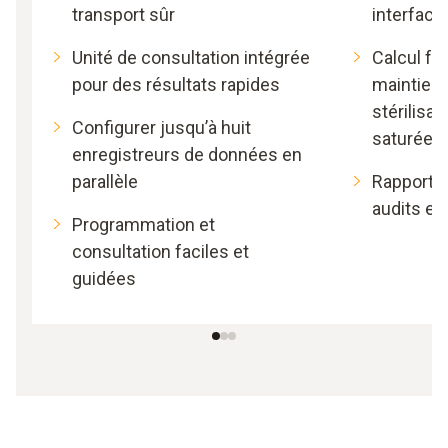
transport sûr
interface
Unité de consultation intégrée
Calcul fa
pour des résultats rapides
maintien, 
stérilisat
Configurer jusqu’à huit
saturée
enregistreurs de données en
parallèle
Rapports 
audits en 
Programmation et
consultation faciles et
guidées