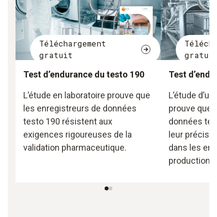
Téléchargement
Téléch
gratuit
gratui
Test d’endurance du testo 190
Test d’endu
L’étude en laboratoire prouve que
L’étude d’uti
les enregistreurs de données
prouve que l
testo 190 résistent aux
données tes
exigences rigoureuses de la
leur précisio
validation pharmaceutique.
dans les en
production l