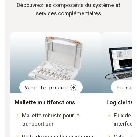
Découvrez les composants du système et
services complémentaires
Voir le produit
En sav
Mallette multifonctions
Logiciel te
Mallette robuste pour le
Flux de tr
transport sûr
interface
Unité de consultation intégrée
Calcul fa