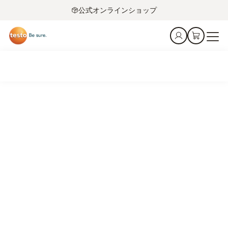
公式オンラインショップ
排ガス分析計 testo 340とtesto 350 で、信頼性の高い排ガ
ス測定を実現
ガラス溶解炉における排ガス分析計