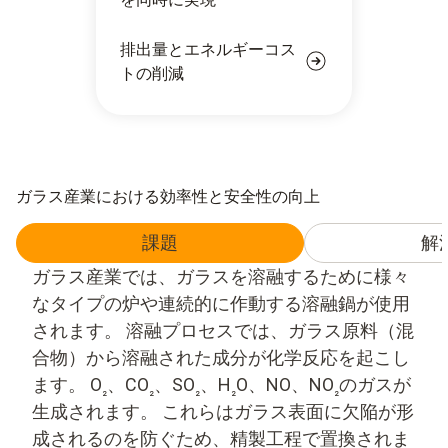
排出量とエネルギーコス
トの削減
ガラス産業における効率性と安全性の向上
課題
解
ガラス産業では、ガラスを溶融するために様々
なタイプの炉や連続的に作動する溶融鍋が使用
されます。 溶融プロセスでは、ガラス原料（混
合物）から溶融された成分が化学反応を起こし
ます。 O
、CO
、SO
、H
O、NO、NO
のガスが
₂
₂
₂
₂
₂
生成されます。 これらはガラス表面に欠陥が形
成されるのを防ぐため、精製工程で置換されま