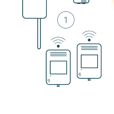
o Smart App ― いつでも、どこで
実に管理
ラートと監査対応レポート
定からデータ確認、分析、アラー
までをスマートに実行。
じめ設定した上限値・下限値（し
生時もプッシュ通知でお知らせ
）を超えた場合は、即座にアラー
実な環境管理をサポートします。
知らせ。さらに、各種規制や工場
提出書類としてそのまま使える、
信頼性の高いレポートを自動で生
アプリをダウンロード
す。