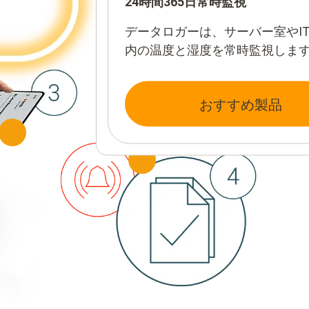
24時間365日常時監視
データロガーは、サーバー室やI
内の温度と湿度を常時監視しま
一元管理と強固なデータストレ
すべての測定データはクラウド
フォーム「
testo Smart Connec
おすすめ製品
ウドに安全に保管され、確実な
とドキュメント（記録）の自動
現します。
testo Smart Conne